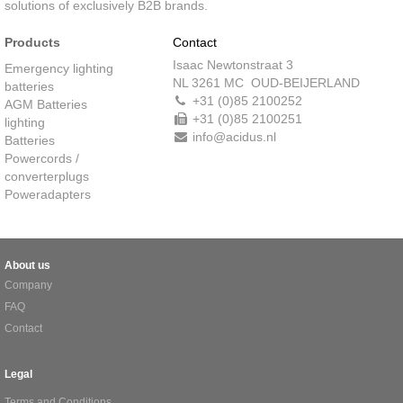
solutions of exclusively B2B brands.
Products
Contact
Isaac Newtonstraat 3
Emergency lighting
NL 3261 MC OUD-BEIJERLAND
batteries
+31 (0)85 2100252
AGM Batteries
+31 (0)85 2100251
lighting
info@acidus.nl
Batteries
Powercords /
converterplugs
Poweradapters
About us
Company
FAQ
Contact
Legal
Terms and Conditions